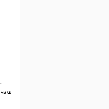
E
R MASK