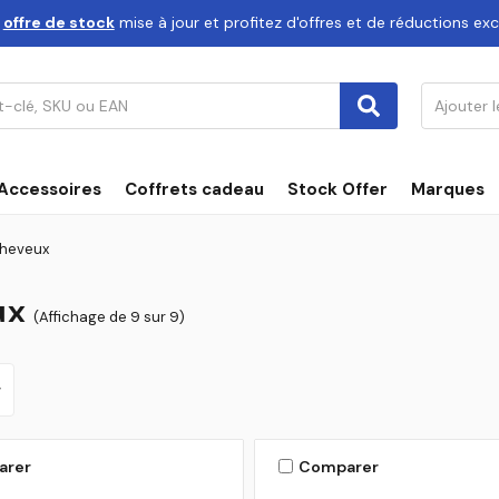
e
offre de stock
mise à jour et profitez d'offres et de réductions exc
Accessoires
Coffrets cadeau
Stock Offer
Marques
heveux
ux
(Affichage de 9 sur 9)
r
arer
Comparer