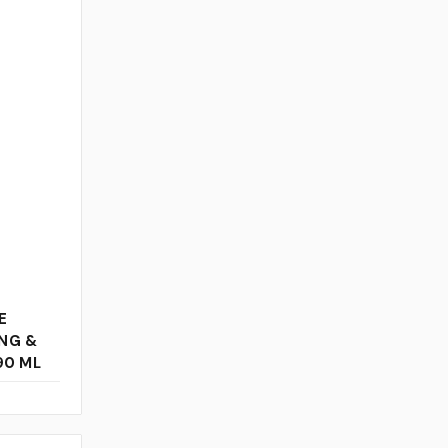
E
ING &
90 ML