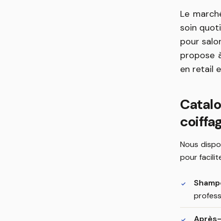
Le marché
soin quot
pour salon
propose à
en retail 
Catal
coiffa
Nous dispo
pour facili
Shamp
profess
Après-